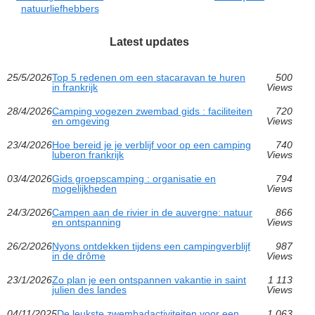
natuurliefhebbers
Latest updates
25/5/2026
Top 5 redenen om een stacaravan te huren
500
in frankrijk
Views
28/4/2026
Camping vogezen zwembad gids : faciliteiten
720
en omgeving
Views
23/4/2026
Hoe bereid je je verblijf voor op een camping
740
luberon frankrijk
Views
03/4/2026
Gids groepscamping : organisatie en
794
mogelijkheden
Views
24/3/2026
Campen aan de rivier in de auvergne: natuur
866
en ontspanning
Views
26/2/2026
Nyons ontdekken tijdens een campingverblijf
987
in de drôme
Views
23/1/2026
Zo plan je een ontspannen vakantie in saint
1 113
julien des landes
Views
04/11/2025
De leukste zwembadactiviteiten voor een
1 063