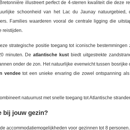
tonnière illustreert perfect de 4-sterren kwaliteit die deze re
tuurlijke schoonheid van het Lac du Jaunay natuurgebied, d
ers. Families waarderen vooral de centrale ligging die uitsta
 reistijden.
eze strategische positie toegang tot iconische bestemmingen 
 20 minuten. De
atlantische kust
biedt uitgestrekte zandstra
pannen onder de zon. Het natuurlijke evenwicht tussen bosrijk
ien vendee
tot een unieke ervaring die zowel ontspanning als
mbineert natuurrust met snelle toegang tot Atlantische strande
 bij jouw gezin?
nde accommodatiemogelijkheden voor gezinnen tot 8 personen.