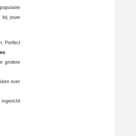
 populaire
 bij jouw
n. Perfect
dee
.
r grotere
hikken over
 ingericht