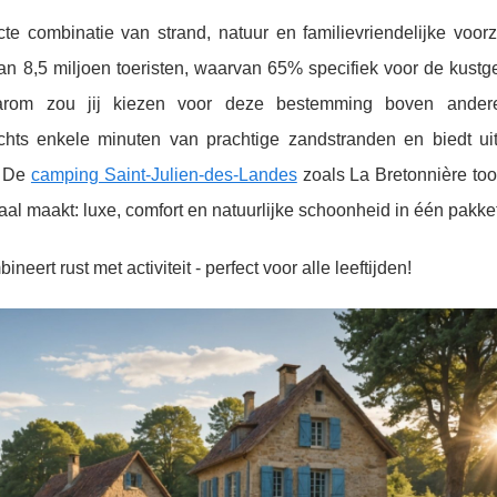
te combinatie van strand, natuur en familievriendelijke voorz
an 8,5 miljoen toeristen, waarvan 65% specifiek voor de kust
aarom zou jij kiezen voor deze bestemming boven ander
echts enkele minuten van prachtige zandstranden en biedt ui
. De
camping Saint-Julien-des-Landes
zoals La Bretonnière too
al maakt: luxe, comfort en natuurlijke schoonheid in
één pakket
ert rust met activiteit - perfect voor alle leeftijden!