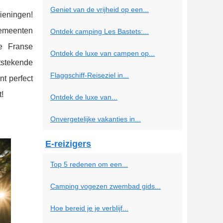
Geniet van de vrijheid op een...
ieningen!
gemeenten
Ontdek camping Les Bastets:...
e Franse
Ontdek de luxe van campen op...
tstekende
Flaggschiff-Reiseziel in...
nt perfect
!
Ontdek de luxe van...
Onvergetelijke vakanties in...
E-reizigers
Top 5 redenen om een...
Camping vogezen zwembad gids...
Hoe bereid je je verblijf...