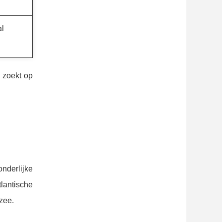
al
g zoekt op
onderlijke
tlantische
zee.