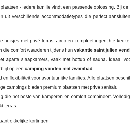
plaatsen - iedere familie vindt een passende oplossing. Bij de
n uit verschillende accommodatietypes die perfect aansluiten
ste huisjes met privé terras, airco en compleet ingerichte keuke
n die comfort waarderen tijdens hun
vakantie saint julien ven
t aparte slaapkamers, vaak met hottub of sauna. Ideaal voo
rblijf op een
camping vendee met zwembad
.
id en flexibiliteit voor avontuurlijke families. Alle plaatsen besc
mige campings bieden premium plaatsen met privé sanitair.
ng die het beste van kamperen en comfort combineert. Volledig
 terras.
aantrekkelijke kortingen!