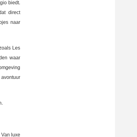
gio biedt.
at direct
pjes naar
zoals Les
nden waar
e omgeving
 avontuur
n.
 Van luxe