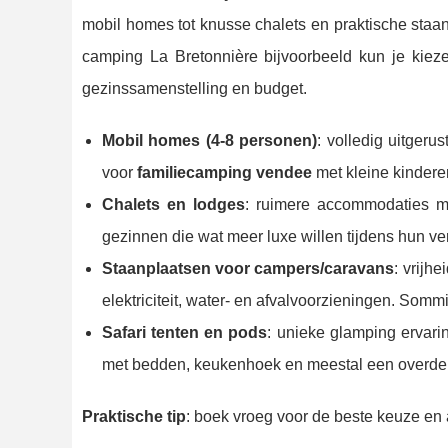
mobil homes tot knusse chalets en praktische staan
camping La Bretonnière bijvoorbeeld kun je kieze
gezinssamenstelling en budget.
Mobil homes (4-8 personen)
: volledig uitgeru
voor
familiecamping vendee
met kleine kindere
Chalets en lodges
: ruimere accommodaties me
gezinnen die wat meer luxe willen tijdens hun ve
Staanplaatsen voor campers/caravans
: vrijhe
elektriciteit, water- en afvalvoorzieningen. Som
Safari tenten en pods
: unieke glamping ervari
met bedden, keukenhoek en meestal een overdekt
Praktische tip
: boek vroeg voor de beste keuze en 