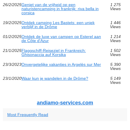
26/2/2025
Geniet van de vrijheid op een
1 275
naturistencamping in frankrijk: riva bella in
Views
corsica
19/2/2025
Ontdek camping Les Bastets: een uniek
1 446
verblijf in de Drôme
Views
01/2/2025
Ontdek de luxe van campen op Esterel aan
1 214
de Côte d'Azur
Views
21/1/2025
Flaggschiff-Reiseziel in Frankreich:
1 502
Ghisonaccia auf Korsika
Views
23/3/2023
Onvergetelijke vakanties in Argelès sur Mer
5 390
Views
23/1/2020
Waar kun je wandelen in de Drôme?
5 149
Views
andiamo-services.com
Most Frequently Read