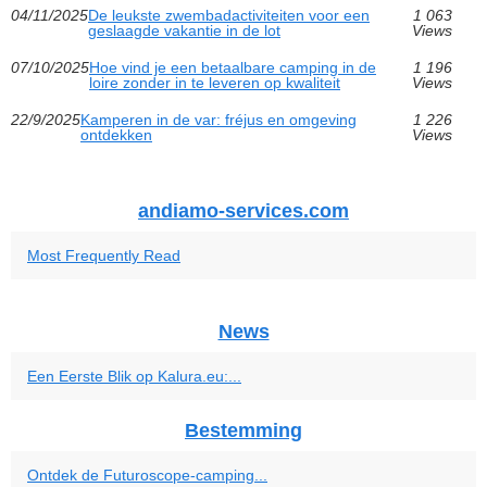
04/11/2025
De leukste zwembadactiviteiten voor een
1 063
geslaagde vakantie in de lot
Views
07/10/2025
Hoe vind je een betaalbare camping in de
1 196
loire zonder in te leveren op kwaliteit
Views
22/9/2025
Kamperen in de var: fréjus en omgeving
1 226
ontdekken
Views
andiamo-services.com
Most Frequently Read
News
Een Eerste Blik op Kalura.eu:...
Bestemming
Ontdek de Futuroscope-camping...