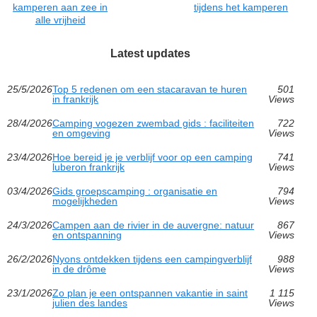
kamperen aan zee in
tijdens het kamperen
alle vrijheid
Latest updates
25/5/2026
Top 5 redenen om een stacaravan te huren
501
in frankrijk
Views
28/4/2026
Camping vogezen zwembad gids : faciliteiten
722
en omgeving
Views
23/4/2026
Hoe bereid je je verblijf voor op een camping
741
luberon frankrijk
Views
03/4/2026
Gids groepscamping : organisatie en
794
mogelijkheden
Views
24/3/2026
Campen aan de rivier in de auvergne: natuur
867
en ontspanning
Views
26/2/2026
Nyons ontdekken tijdens een campingverblijf
988
in de drôme
Views
23/1/2026
Zo plan je een ontspannen vakantie in saint
1 115
julien des landes
Views