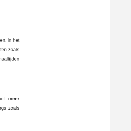
en. In het
iten zoals
aaltijden
 het
meer
ngs zoals