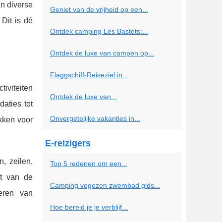
an diverse
Geniet van de vrijheid op een...
Dit is dé
Ontdek camping Les Bastets:...
Ontdek de luxe van campen op...
Flaggschiff-Reiseziel in...
tiviteiten
Ontdek de luxe van...
daties tot
Onvergetelijke vakanties in...
ekken voor
E-reizigers
, zeilen,
Top 5 redenen om een...
st van de
Camping vogezen zwembad gids...
eren van
Hoe bereid je je verblijf...