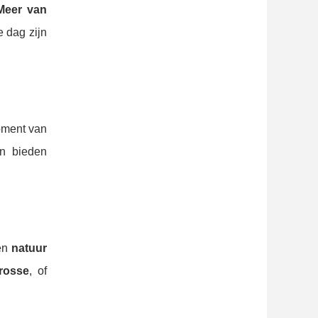
Meer van
 dag zijn
ment van
n bieden
nen
natuur
rosse
, of