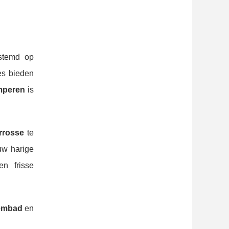
estemd op
es bieden
mperen
is
rrosse
te
uw harige
en frisse
wembad
en