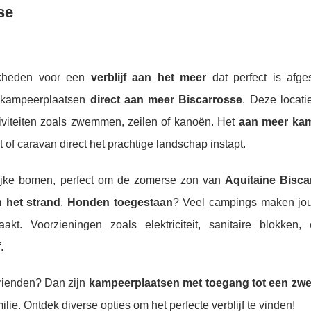
se
ijkheden voor een
verblijf aan het meer
dat perfect is afg
or kampeerplaatsen
direct aan meer Biscarrosse
. Deze locati
tiviteiten zoals zwemmen, zeilen of kanoën. Het
aan meer ka
t of caravan direct het prachtige landschap instapt.
rijke bomen, perfect om de zomerse zon van
Aquitaine Bisca
 het strand
.
Honden toegestaan
? Veel campings maken jo
. Voorzieningen zoals elektriciteit, sanitaire blokken, 
.
vrienden? Dan zijn
kampeerplaatsen met toegang tot een z
ie. Ontdek diverse opties om het perfecte verblijf te vinden!