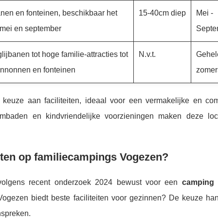
anen en fonteinen, beschikbaar het
15-40cm diep
Mei -
 mei en september
Septe
jbanen tot hoge familie-attracties tot
N.v.t.
Gehel
annonnen en fonteinen
zomer
euze aan faciliteiten, ideaal voor een vermakelijke en com
baden en kindvriendelijke voorzieningen maken deze loc
hten op familiecampings Vogezen?
volgens recent onderzoek 2024 bewust voor een
camping
gezen biedt beste faciliteiten voor gezinnen? De keuze han
nspreken.