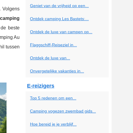
Geniet van de vrijheid op een...
n. Volgens
camping
Ontdek camping Les Bastets:...
 de beste
Ontdek de luxe van campen op...
amping Au
Flaggschiff-Reiseziel in...
hil tussen
Ontdek de luxe van...
Onvergetelijke vakanties in...
E-reizigers
Top 5 redenen om een...
Camping vogezen zwembad gids...
Hoe bereid je je verblijf...