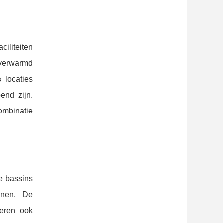
ciliteiten
 verwarmd
s
locaties
end zijn.
ombinatie
e bassins
einen. De
reren ook