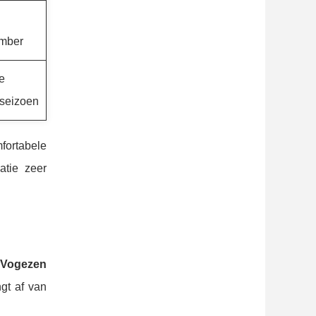
mber
e
seizoen
fortabele
atie zeer
 Vogezen
gt af van