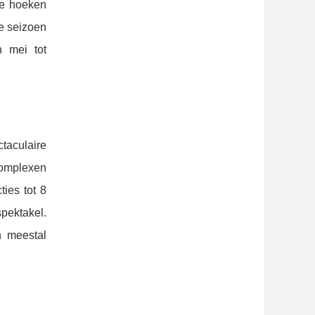
de hoeken
le seizoen
n mei tot
taculaire
omplexen
ties tot 8
ektakel.
n meestal