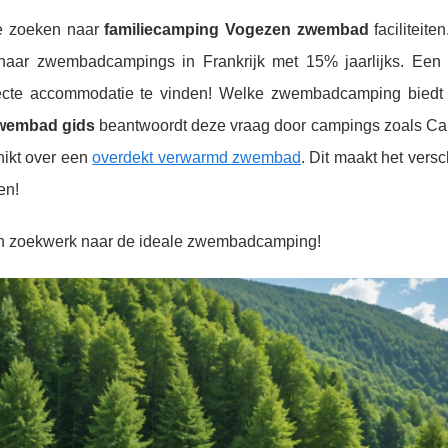
ie zoeken naar
familiecamping Vogezen zwembad
faciliteite
 naar zwembadcampings in Frankrijk met 15% jaarlijks. Een
ecte accommodatie te vinden! Welke zwembadcamping biedt
wembad gids
beantwoordt deze vraag door campings zoals C
hikt over een
overdekt verwarmd zwembad
. Dit maakt het versc
en!
en zoekwerk naar de ideale zwembadcamping!