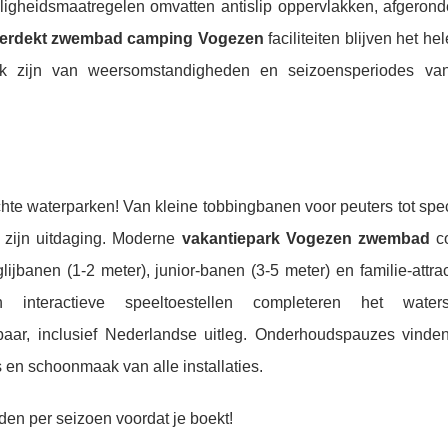
igheidsmaatregelen omvatten antislip oppervlakken, afgeron
erdekt zwembad camping Vogezen
faciliteiten blijven het he
lijk zijn van weersomstandigheden en seizoensperiodes va
e waterparken! Van kleine tobbingbanen voor peuters tot spec
dt zijn uitdaging. Moderne
vakantiepark Vogezen zwembad
c
jbanen (1-2 meter), junior-banen (3-5 meter) en familie-attrac
nteractieve speeltoestellen completeren het watersp
hikbaar, inclusief Nederlandse uitleg. Onderhoudspauzes vinde
 en schoonmaak van alle installaties.
jden per seizoen voordat je boekt!