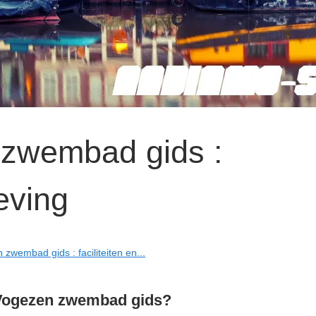
zwembad gids :
eving
wembad gids : faciliteiten en...
Vogezen zwembad gids?