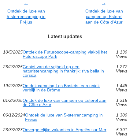
Ontdek de luxe van
Ontdek de luxe van
5-sterrencamping in
campen op Esterel
Fréjus
aan de Côte d'Azur
Latest updates
10/5/2025
Ontdek de Futuroscope-camping vlakbij het
1 130
Futuroscope Park
Views
26/2/2025
Geniet van de vrijheid op een
1 277
naturistencamping in frankrijk: riva bella in
Views
corsica
19/2/2025
Ontdek camping Les Bastets: een uniek
1 448
verblijf in de Drôme
Views
01/2/2025
Ontdek de luxe van campen op Esterel aan
1 215
de Côte d'Azur
Views
06/12/2024
Ontdek de luxe van 5-sterrencamping in
1 300
Fréjus
Views
23/3/2023
Onvergetelijke vakanties in Argelès sur Mer
5 391
Views